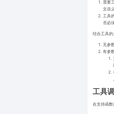
需要
文语
工具
否必
结合工具的
无参
有参
工具
在支持
函数